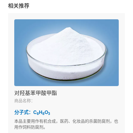
相关推荐
对羟基苯甲酸甲酯
商品名称：
分子式：C
H
O
8
8
3
本品主要用作有机合成，医药、化妆品的杀菌防腐剂，也
用作饲料防腐剂。