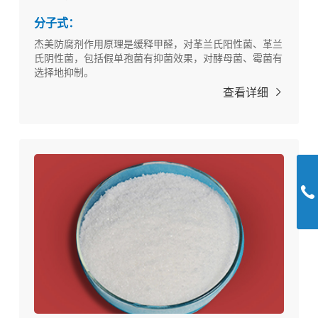
分子式：
杰美防腐剂作用原理是缓释甲醛，对革兰氏阳性菌、革兰
氏阴性菌，包括假单孢菌有抑菌效果，对酵母菌、霉菌有
选择地抑制。
查看详细