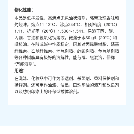
物化性能：
本品是低挥发性、高沸点无色油状溶剂，略带玫瑰香味和
灼烧味。熔点11-13℃、沸点244℃、相对密度（20℃）
1.11、折光率（20℃）1.536～1.541。易溶于醇、醚、
丙酮、甘油和氢氧化钠溶液，微溶于水30 g/L (20℃) 和
橄榄油。在酸或碱中性质稳定。因其对丙烯酸树脂、硝基
纤维素、乙基纤维素、环氧树脂、醇酸树脂、苯氧基树脂
等各种树脂具有极好的溶解性，能与醇、醚混溶，俗称
“万能溶剂”。
用途：
在洗涤、化妆品中可作为渗透剂、杀菌剂、香料保护剂和
稀释剂。还可用作油漆、油墨、圆珠笔油的溶剂和改良剂
以及纺织印染上的环保型载体溶剂。