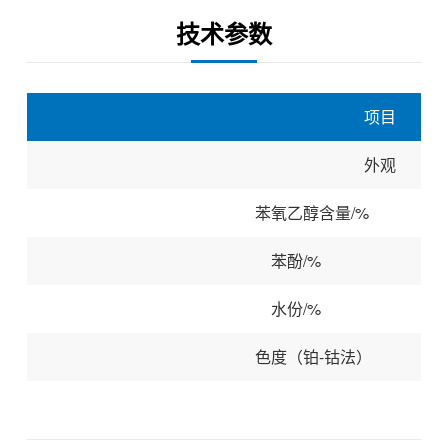
技术参数
项目
外观
苯氧乙醇含量/
苯酚/%
水份/%
色度（铂-钴法