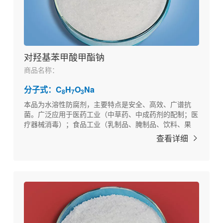
对羟基苯甲酸甲酯钠
商品名称：
分子式：C
H
O
Na
8
7
3
本品为水溶性防腐剂，主要特点是安全、高效、广谱抗
菌。广泛应用于医药工业（中草药、中成药剂的配制；医
疗器械消毒）；食品工业（乳制品、腌制品、饮料、果
汁、果冻、糕点等）；纺织工业（纺织品、棉纱、化纤）
查看详细
的防腐。以及其他如化妆品、饲料、日用工业品的防腐。