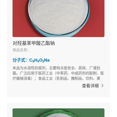
对羟基苯甲酸乙酯钠
商品名称：
分子式：C
H
O
Na
9
9
3
本品为水溶性防腐剂，主要特点是安全、高效、广谱抗
菌。广泛应用于医药工业（中草药、中成药剂的配制、医
疗器械消毒）；食品工业（乳制品、腌制品、饮料、果
汁、果冻、糕点等）；纺织工业（纺织品、棉纱、化纤）
查看详细
的防腐。以及其他如化妆品、饲料、日用工业品的防腐。