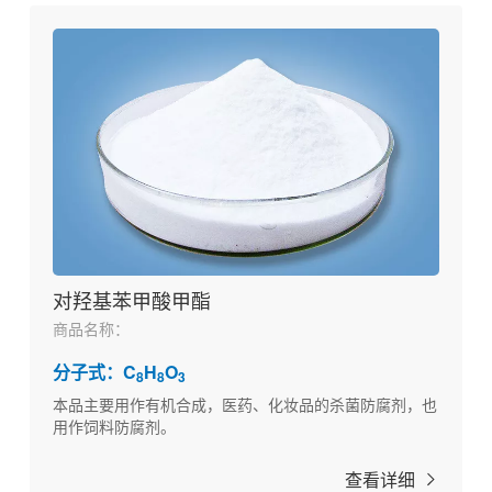
对羟基苯甲酸甲酯
商品名称：
分子式：C
H
O
8
8
3
本品主要用作有机合成，医药、化妆品的杀菌防腐剂，也
用作饲料防腐剂。
查看详细