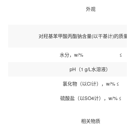
外观
对羟基苯甲酸丙酯钠含量(以干基计)的质量分
水分，w/% ≤
pH（1 g/L水溶液）
氯化物（以Cl计），w/% ≤
硫酸盐（以SO4计），w/% ≤
相关物质