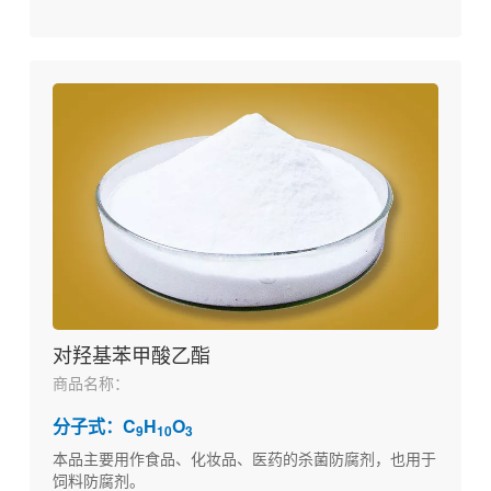
对羟基苯甲酸乙酯
商品名称：
分子式：C
H
O
9
10
3
本品主要用作食品、化妆品、医药的杀菌防腐剂，也用于
饲料防腐剂。