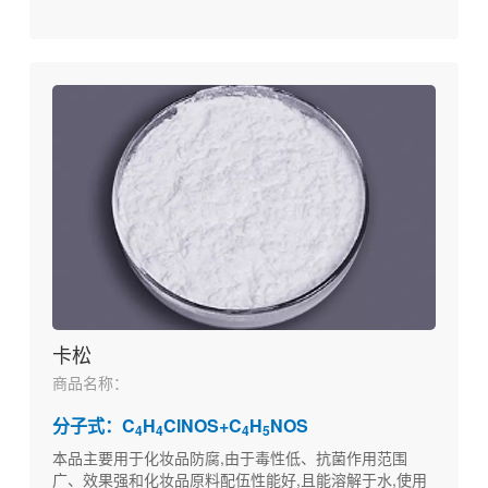
卡松
商品名称：
分子式：C
H
ClNOS+C
H
NOS
4
4
4
5
本品主要用于化妆品防腐,由于毒性低、抗菌作用范围
广、效果强和化妆品原料配伍性能好,且能溶解于水,使用