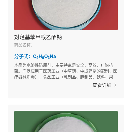
对羟基苯甲酸乙酯钠
商品名称：
分子式：C
H
O
Na
9
9
3
本品为水溶性防腐剂，主要特点是安全、高效、广谱抗
菌。广泛应用于医药工业（中草药、中成药剂的配制、医
疗器械消毒）；食品工业（乳制品、腌制品、饮料、果
汁、果冻、糕点等）；纺织工业（纺织品、棉纱、化纤）
查看详细
的防腐。以及其他如化妆品、饲料、日用工业品的防腐。