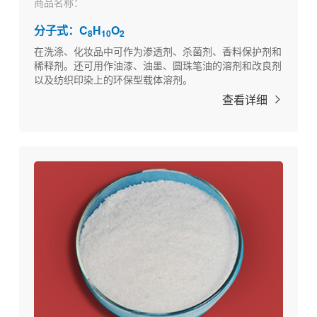
商品名称：
分子式：C
H
O
8
10
2
在洗涤、化妆品中可作为渗透剂、杀菌剂、香料保护剂和
稀释剂。还可用作油漆、油墨、圆珠笔油的溶剂和改良剂
以及纺织印染上的环保型载体溶剂。
查看详细