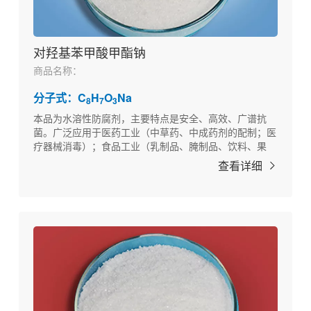
对羟基苯甲酸甲酯钠
商品名称：
分子式：C
H
O
Na
8
7
3
本品为水溶性防腐剂，主要特点是安全、高效、广谱抗
菌。广泛应用于医药工业（中草药、中成药剂的配制；医
疗器械消毒）；食品工业（乳制品、腌制品、饮料、果
汁、果冻、糕点等）；纺织工业（纺织品、棉纱、化纤）
查看详细
的防腐。以及其他如化妆品、饲料、日用工业品的防腐。