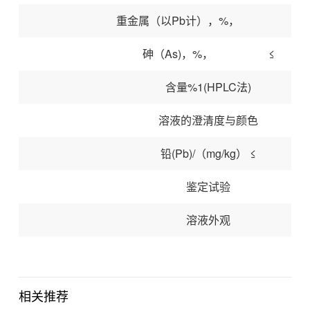
重金属（以Pb计），%， ≤
砷（As)，%， ≤
含量%1(HPLC法)
溶液的澄清度与颜色
铅(Pb)/（mg/kg） ≤
鉴定试验
溶液外观
相关推荐