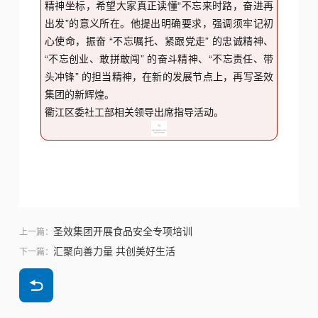
精神坐标，希望大家真正读懂“不忘来时路，奋进再
出发”的意义所在。他提出明确要求，强调须牢记初
心使命，振奋 “不忘嘱托、紧跟党走” 的忠诚精神、
“不忘创业、敢拼敢闯” 的奋斗精神、“不忘责任、带
头冲锋” 的担当精神，在新的发展节点上，再写圣效
集团的新辉煌。
衢江区委社工部相关领导出席指导活动。
圣效集团开展食品安全专项培训
上一篇：
汇聚向善力量 共创美好生活
下一篇：