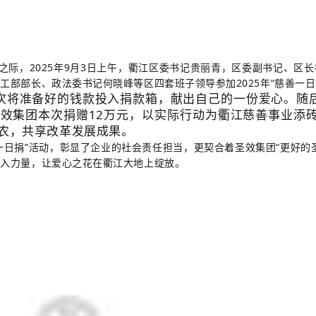
临之际，2025年9月3日上午，衢江区委书记贵丽青，区委副书记、区
工部部长、政法委书记何晓峰等区四套班子领导参加2025年“慈善一日
次将准备好的钱款投入捐款箱，献出自己的一份爱心。随
效集团本次捐赠12万元，以实际行动为衢江慈善事业添砖
农，共享改革发展成果。
一日捐”活动，彰显了企业的社会责任担当，更契合着圣效集团“更好的
注入力量，让爱心之花在衢江大地上绽放。