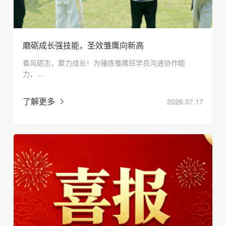
磨砺成长强技能，圣效雏鹰向新高
春风砺志，聚力成长！为锤炼雏鹰班学员沟通协作能
力，...
了解更多
2026.07.17